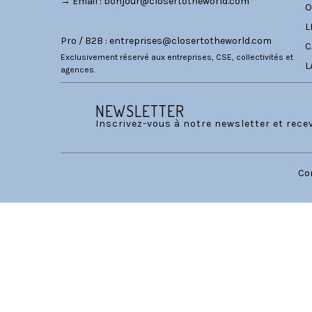
→ Email :
bonjour@closertotheworld.com
O
L
Pro / B2B :
entreprises@closertotheworld.com
C
Exclusivement réservé aux entreprises, CSE, collectivités et
L
agences.
NEWSLETTER
Inscrivez-vous à notre newsletter et rec
Co