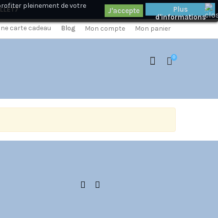
profiter pleinement de votre
×
Plus
ILLET7
d'informations
 une carte cadeau
Blog
Mon compte
Mon panier
0