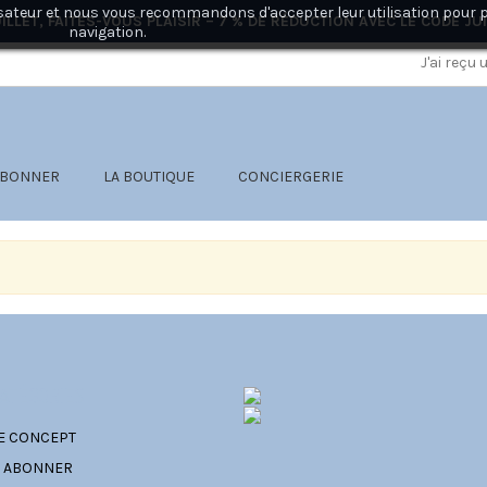
ilisateur et nous vous recommandons d'accepter leur utilisation pour 
ILLET, FAITES-VOUS PLAISIR – 7 % DE RÉDUCTION AVEC LE CODE
JU
navigation.
J'ai reçu
ABONNER
LA BOUTIQUE
CONCIERGERIE
ATÉGORIES
E CONCEPT
' ABONNER