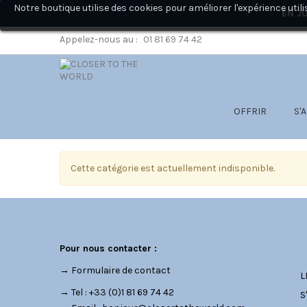
Notre boutique utilise des cookies pour améliorer l'expérience ut
EN JU
Appelez-nous au :
01 81 69 74 42
OFFRIR
S'
Cette catégorie est actuellement indisponible.
C
Pour nous contacter :
→
Formulaire de contact
L
→ Tel : +33 (0)1 81 69 74 42
S