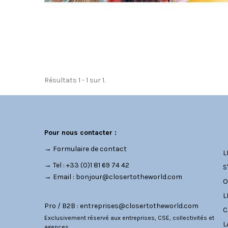
Résultats 1 - 1 sur 1.
C
Pour nous contacter :
→
Formulaire de contact
L
→ Tel : +33 (0)1 81 69 74 42
S
→ Email :
bonjour@closertotheworld.com
O
L
Pro / B2B :
entreprises@closertotheworld.com
C
Exclusivement réservé aux entreprises, CSE, collectivités et
L
agences.