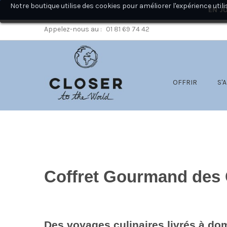
Notre boutique utilise des cookies pour améliorer l'expérience ut
EN JU
Appelez-nous au :
01 81 69 74 42
OFFRIR
S'
Coffret Gourmand des
Des voyages culinaires livrés à dom