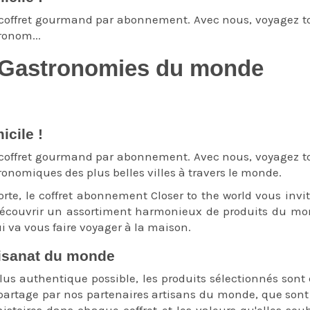
 coffret gourmand par abonnement. Avec nous, voyagez to
ronom...
 Gastronomies du monde
Cadeau coffret nourriture du Monde
icile !
box cadeau cuisine du monde
 coffret gourmand par abonnement. Avec nous, voyagez to
ronomiques des plus belles villes à travers le monde.
orte, le coffret abonnement Closer to the world vous invi
ouvrir un assortiment harmonieux de produits du monde
 va vous faire voyager à la maison.
Le cadeau idéal pour 
rtisanat du monde
Box du monde box gour
lus authentique possible, les produits sélectionnés sont 
rtage par nos partenaires artisans du monde, que sont l
istoires dans chaque coffret et les valeurs qu'elles souh