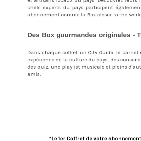
chefs experts du pays participent également
abonnement comme la Box closer to the world 
cuisine du monde
Des Box gourmandes originales - Te
monde
Dans chaque coffret un City Guide, le carnet
expérience de la culture du pays. des conseils p
des quiz, une playlist musicale et pleins d'au
amis.
Faites plaisir au bénéficiaire de votre 
d'une personne que vous souhaitez surprendre 
Epatez ainsi votre destinataire.
box gourmande coffret nourriture coffret cad
*Le 1er Coffret de votre abonnemen