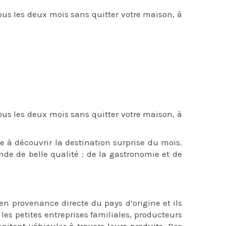
us les deux mois sans quitter votre maison, à
us les deux mois sans quitter votre maison, à
te à découvrir la destination surprise du mois.
 de belle qualité : de la gastronomie et de
faire plaisir
mande
en provenance directe du pays d’origine et ils
es petites entreprises familiales, producteurs
aitent véhiculer à travers leurs produits. Des