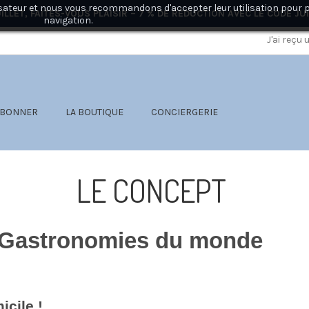
ilisateur et nous vous recommandons d'accepter leur utilisation pour 
ILLET, FAITES-VOUS PLAISIR – 7 % DE RÉDUCTION AVEC LE CODE
JU
navigation.
J'ai reçu
ABONNER
LA BOUTIQUE
CONCIERGERIE
LE CONCEPT
 Gastronomies du monde
Cadeau coffret nourriture du Monde
icile !
box cadeau cuisine du monde