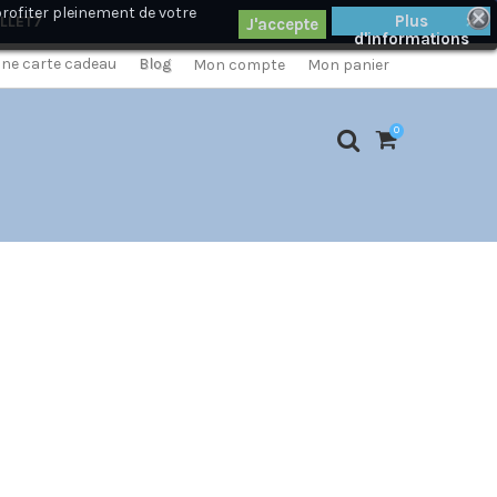
profiter pleinement de votre
×
Plus
ILLET7
d'informations
 une carte cadeau
Blog
Mon compte
Mon panier
0