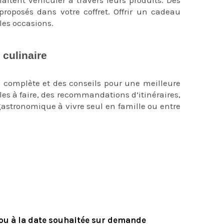
roposés dans votre coffret. Offrir un cadeau
les occasions.
Box du monde et Box gourmets
 culinaire
coffret cadeau cuisine du
n complète et des conseils pour une meilleure
ciles à faire, des recommandations d’itinéraires,
 gastronomique à vivre seul en famille ou entre
monde unique en son genre. Pour l'anniversaire
l devient le cadeau insolite parfait à offrir.
 ou à la date souhaitée sur demande