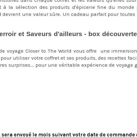
 à la sélection des produits d'épicerie fine du monde p
devient une valeur sûre. Un cadeau parfait pour toutes 
rroir et Saveurs d'ailleurs -
box découverte
 de voyage Closer to The World vous offre une immersio
our utiliser votre coffret et ses produits, des recettes fa
tres surprises... pour une véritable expérience de voyage
choix avec une idée cadeau original et une expérience de 
à coup-sûr, closer to the world avec son concept origina
eau cuisine du monde
t sera envoyé le mois suivant votre date de commande