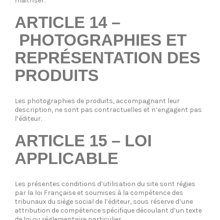
maitriser
.
ARTICLE 14 –
PHOTOGRAPHIES ET
REPRÉSENTATION DES
PRODUITS
Les photographies de produits, accompagnant leur
description, ne sont pas contractuelles et n’engagent pas
l’éditeur.
ARTICLE 15 – LOI
APPLICABLE
Les présentes conditions d’utilisation du site sont régies
par la loi Française et soumises à la compétence des
tribunaux du siège social de l’éditeur, sous réserve d’une
attribution de compétence spécifique découlant d’un texte
de loi ou réglementaire particulier.