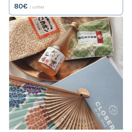
80€
/ coffret