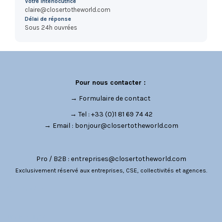
Votre interlocutrice
claire@closertotheworld.com
Délai de réponse
Sous 24h ouvrées
Pour nous contacter :
→
Formulaire de contact
→ Tel : +33 (0)1 81 69 74 42
→ Email :
bonjour@closertotheworld.com
Pro / B2B :
entreprises@closertotheworld.com
Exclusivement réservé aux entreprises, CSE, collectivités et agences.
CATÉGORIES
NOUS SUIVRE