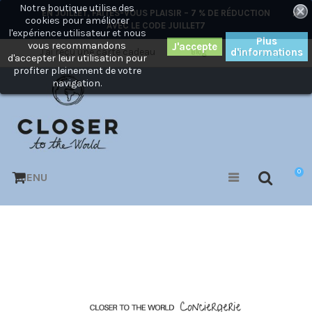
Notre boutique utilise des
×
EN JUILLET, FAITES-VOUS PLAISIR – 7 % DE RÉDUCTION
cookies pour améliorer
AVEC LE CODE
JUILLET7
l'expérience utilisateur et nous
Plus
vous recommandons
J'ai reçu une carte cadeau
d'informations
Mon compte
Blog
d'accepter leur utilisation pour
profiter pleinement de votre
navigation.
0
MENU
VOS CADEAUX
ENTREPRISE