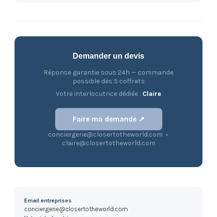
Demander un devis
Réponse garantie sous 24h — commande
possible dès 5 coffrets
Votre interlocutrice dédiée :
Claire
Faire ma demande ↗
conciergerie@closertotheworld.com •
claire@closertotheworld.com
Email entreprises
conciergerie@closertotheworld.com