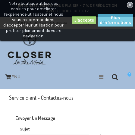
Notre boutique utilise des
×
EN JUILLET, FAITES-VOUS PLAISIR – 7 % DE RÉDUCTION
cookies pour améliorer
AVEC LE CODE
JUILLET7
l'expérience utilisateur et nous
Plus
vous recommandons
J'ai reçu une carte cadeau
d'informations
Mon compte
Blog
d'accepter leur utilisation pour
profiter pleinement de votre
navigation.
0
MENU
Service client - Contactez-nous
Envoyer Un Message
Sujet