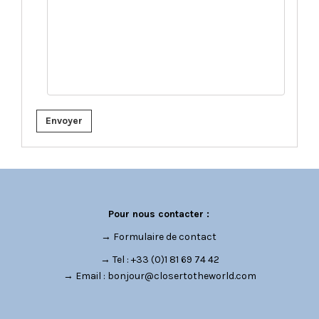
Envoyer
Pour nous contacter :
→
Formulaire de contact
→ Tel : +33 (0)1 81 69 74 42
→ Email :
bonjour@closertotheworld.com