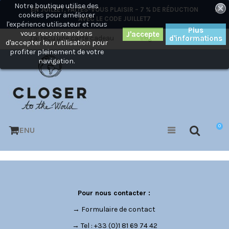
Notre boutique utilise des
×
EN JUILLET, FAITES-VOUS PLAISIR – 7 % DE RÉDUCTION
cookies pour améliorer
AVEC LE CODE
JUILLET7
l'expérience utilisateur et nous
Plus
vous recommandons
J'ai reçu une carte cadeau
d'informations
Mon compte
Blog
d'accepter leur utilisation pour
profiter pleinement de votre
navigation.
0
MENU
Pour nous contacter :
→
Formulaire de contact
→ Tel : +33 (0)1 81 69 74 42