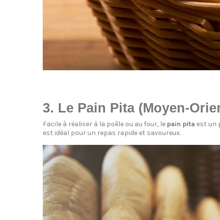
3. Le Pain Pita (Moyen-Orie
Facile à réaliser à la poêle ou au four, le
pain pita
est un p
est idéal pour un repas rapide et savoureux.