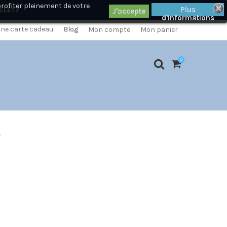
profiter pleinement de votre
×
Plus
ILLET7
d'informations
 une carte cadeau
Blog
Mon compte
Mon panier
0
r