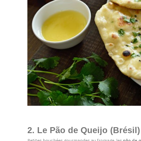
2. Le Pão de Queijo (Brésil)
Petites bouchées gourmandes au fromage, les
pão de q