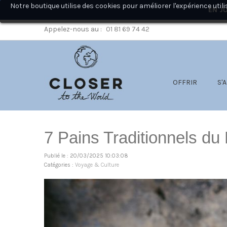
Notre boutique utilise des cookies pour améliorer l'expérience ut
EN JU
Appelez-nous au :
01 81 69 74 42
OFFRIR
S'
7 Pains Traditionnels du
Publié le : 20/03/2025 10:03:08
Catégories :
Voyage & Culture