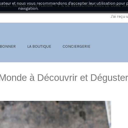
ilisateur et nous vous recommandons d'accepter leur utilisation pour 
ILLET, FAITES-VOUS PLAISIR – 7 % DE RÉDUCTION AVEC LE CODE
JU
navigation.
J'ai reçu
ABONNER
LA BOUTIQUE
CONCIERGERIE
 Monde à Découvrir et Déguste