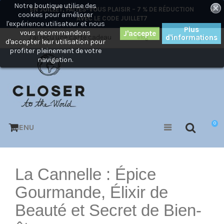
Notre boutique utilise des
×
EN JUILLET, FAITES-VOUS PLAISIR – 7 % DE RÉDUCTION
cookies pour améliorer
AVEC LE CODE
JUILLET7
l'expérience utilisateur et nous
Plus
vous recommandons
J'ai reçu une carte cadeau
d'informations
Mon compte
Blog
d'accepter leur utilisation pour
profiter pleinement de votre
navigation.
0
MENU
La Cannelle : Épice
Gourmande, Élixir de
Beauté et Secret de Bien-