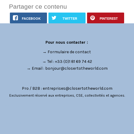
Partager ce contenu
FACEBOOK
TWITTER
PINTEREST
Pour nous contacter :
→
Formulaire de contact
→ Tel : +33 (0)1 81 69 74 42
→ Email :
bonjour@closertotheworld.com
Pro / B2B :
entreprises@closertotheworld.com
Exclusivement réservé aux entreprises, CSE, collectivités et agences.
CATÉGORIES
NOUS SUIVRE