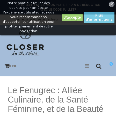
Notre boutique utilise des
×
EN JUILLET, FAITES-VOUS PLAISIR – 7 % DE RÉDUCTION
cookies pour améliorer
AVEC LE CODE
JUILLET7
l'expérience utilisateur et nous
Plus
vous recommandons
J'ai reçu une carte cadeau
d'informations
Mon compte
Blog
d'accepter leur utilisation pour
profiter pleinement de votre
navigation.
0
MENU
Le Fenugrec : Alliée
Culinaire, de la Santé
Féminine, et de la Beauté