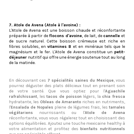
7. Atole de Avena (Atole à l'avoine) :
L'Atole de Avena est une boisson chaude et réconfortante
préparée à partir de
flocons d'avoine
, de lait, de
cannelle
et
de sucre naturel. Cette boisson crémeuse est riche en
fibres solubles, en
vitamines B
et en minéraux tels que le
magnésium et le fer. L'Atole de Avena constitue un
petit-
déjeuner
nutritif qui offre une énergie soutenue tout au long
de la matinée.
En découvrant ces
7 spécialités saines du Mexique
, vous
pourrez déguster des plats délicieux tout en prenant soin
de votre santé. Que vous optiez pour l'
Aguachile
rafraîchissant
, les
tacos de poisson
légers, la
chia fresca
hydratante, les
Obleas de Amaranto
riches en nutriments,
l'
Ensalada de Nopales
pleine de légumes frais, les
tamales
végétariens
nourrissants ou l'
Atole de Avena
réconfortante, vous vous régalerez tout en choisissant des
options équilibrées. Ajoutez une touche mexicaine healthy à
votre alimentation et profitez des
bienfaits nutritionnels