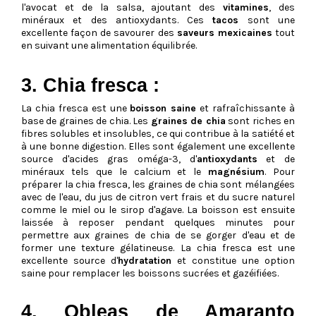
l'avocat et de la salsa, ajoutant des
vitamines
, des
minéraux et des antioxydants. Ces
tacos
sont une
excellente façon de savourer des
saveurs mexicaines
tout
en suivant une alimentation équilibrée.
3. Chia fresca :
La chia fresca est une
boisson saine
et rafraîchissante à
base de graines de chia. Les
graines de chia
sont riches en
fibres solubles et insolubles, ce qui contribue à la satiété et
à une bonne digestion. Elles sont également une excellente
source d'acides gras oméga-3, d'
antioxydants
et de
minéraux tels que le calcium et le
magnésium
. Pour
préparer la chia fresca, les graines de chia sont mélangées
avec de l'eau, du jus de citron vert frais et du sucre naturel
comme le miel ou le sirop d'agave. La boisson est ensuite
laissée à reposer pendant quelques minutes pour
permettre aux graines de chia de se gorger d'eau et de
former une texture gélatineuse. La chia fresca est une
excellente source d'
hydratation
et constitue une option
saine pour remplacer les boissons sucrées et gazéifiées.
4. Obleas de Amaranto