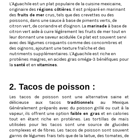
L'Aguachile est un plat populaire de la cuisine mexicaine,
originaire des
régions côtières
. Il est préparé en marinant
des
fruits de mer
crus, tels que des crevettes ou des
poissons, dans une sauce à base de piments verts, de
citron vert, de coriandre et d'oignon. La
marinade
à base de
citron vert aide à cuire légèrement les fruits de mer tout en
leur donnant une saveur acidulée. Ce plat est souvent servi
avec des légumes croquants comme des concombres et
des oignons, ajoutant une texture fraîche et des
nutriments supplémentaires. L'Aguachile est riche en
protéines maigres, en acides gras oméga-3 bénéfiques pour
la
santé
et en
vitamines
.
2. Tacos de poisson :
Les tacos de poisson sont une alternative saine et
délicieuse aux tacos
traditionnels
au Mexique.
Généralement préparés avec du poisson grillé ou cuit à la
vapeur, ils offrent une option
faible en gras
et en calories
tout en étant riche en protéines. Les tortillas de maïs
utilisées pour les tacos sont une source de glucides
complexes et de fibres. Les tacos de poisson sont souvent
garnis de légumes frais tels que de la laitue, des tomates, de