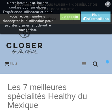
Notre boutique utilise des
×
EN JUILLET, FAITES-VOUS PLAISIR – 7 % DE RÉDUCTION
cookies pour améliorer
AVEC LE CODE
JUILLET7
l'expérience utilisateur et nous
Plus
vous recommandons
J'ai reçu une carte cadeau
d'informations
Mon compte
Blog
d'accepter leur utilisation pour
profiter pleinement de votre
navigation.
0
MENU
Les 7 meilleures
spécialités Healthy du
Mexique