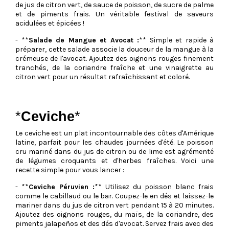
de jus de citron vert, de sauce de poisson, de sucre de palme
et de piments frais. Un véritable festival de saveurs
acidulées et épicées !
- **
Salade de Mangue et Avocat :
** Simple et rapide à
préparer, cette salade associe la douceur de la mangue à la
crémeuse de l'avocat. Ajoutez des oignons rouges finement
tranchés, de la coriandre fraîche et une vinaigrette au
citron vert pour un résultat rafraîchissant et coloré.
*
Ceviche
*
Le ceviche est un plat incontournable des côtes d'Amérique
latine, parfait pour les chaudes journées d'été. Le poisson
cru mariné dans du jus de citron ou de lime est agrémenté
de légumes croquants et d'herbes fraîches. Voici une
recette simple pour vous lancer :
- **
Ceviche Péruvien :
** Utilisez du poisson blanc frais
comme le cabillaud ou le bar. Coupez-le en dés et laissez-le
mariner dans du jus de citron vert pendant 15 à 20 minutes.
Ajoutez des oignons rouges, du maïs, de la coriandre, des
piments jalapeños et des dés d'avocat. Servez frais avec des