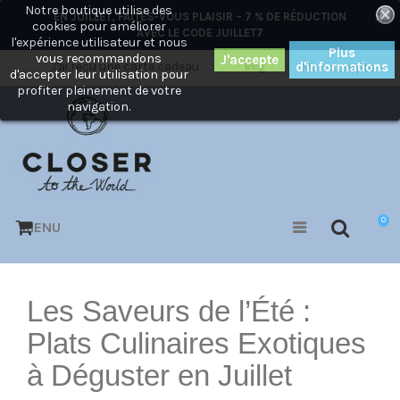
Notre boutique utilise des
×
EN JUILLET, FAITES-VOUS PLAISIR – 7 % DE RÉDUCTION
cookies pour améliorer
AVEC LE CODE
JUILLET7
l'expérience utilisateur et nous
Plus
vous recommandons
J'ai reçu une carte cadeau
d'informations
Mon compte
Blog
d'accepter leur utilisation pour
profiter pleinement de votre
navigation.
0
MENU
Les Saveurs de l’Été :
Plats Culinaires Exotiques
à Déguster en Juillet