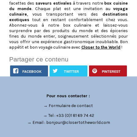
facettes des
saveurs estivales
à travers notre
box cuisine
du monde
. Chaque plat est une invitation au
voyage
culinaire
, vous transportant vers des
destinations
exotiques
tout en restant confortablement chez vous.
Abonnez-vous à notre box culinaire et laissez-vous
surprendre par des produits du monde et des
épiceries
fines du monde
entier, soigneusement sélectionnés pour
vous offrir une expérience gastronomique inoubliable. Bon
appétit et bon voyage culinaire avec
Closer to the World
!
Partager ce contenu
FACEBOOK
TWITTER
PINTEREST
Pour nous contacter :
→
Formulaire de contact
→ Tel : +33 (0)1 81 69 74 42
→ Email :
bonjour@closertotheworld.com