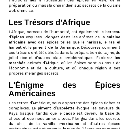
traditions liés à l'utilisation des épices en Asie, de la
préparation du masala chai indien aux secrets de la cuisine
wok chinoise.
Les Trésors d'Afrique
L'Afrique, berceau de l'humanité, est également le berceau
d'
épices
exquises. Plongez dans les arômes de la
cuisine
africaine
avec des épices telles que le
harissa
, le
ras el
hanout
et le
piment de la Jamaïque
. Découvrez comment
ces trésors ont été utilisés dans la préparation du tajine, du
jollof rice et d'autres plats emblématiques. Explorez
les
marchés
animés d'Afrique, où les épices sont au cœur de
l'économie et de la culture, et où chaque région a ses
propres mélanges secrets.
L'Énigme des Épices
Américaines
Des terres d'Amérique, nous apportent des épices riches et
complexes. Le
piment d'Espelette
évoque les saveurs du
Pays basque, tandis que le
cacao
est devenu la base du
chocolat que nous aimons tous. Plongez dans les secrets
du chili, de la
vanille mexicaine
et d'autres épices
américaines qui ont conquis le monde. Découvrez comment