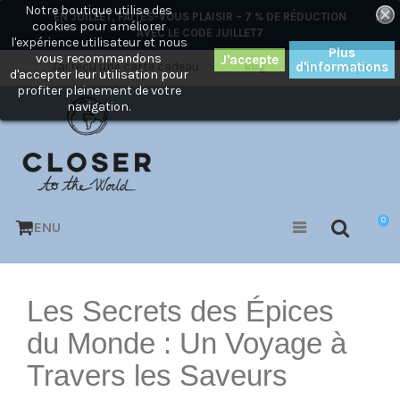
Notre boutique utilise des
×
EN JUILLET, FAITES-VOUS PLAISIR – 7 % DE RÉDUCTION
cookies pour améliorer
AVEC LE CODE
JUILLET7
l'expérience utilisateur et nous
Plus
vous recommandons
J'ai reçu une carte cadeau
d'informations
Mon compte
Blog
d'accepter leur utilisation pour
profiter pleinement de votre
navigation.
0
MENU
Les Secrets des Épices
du Monde : Un Voyage à
Travers les Saveurs