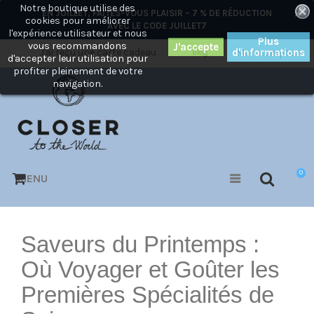
Notre boutique utilise des
×
EN JUILLET, FAITES-VOUS PLAISIR – 7 % DE RÉDUCTION
cookies pour améliorer
AVEC LE CODE
JUILLET7
l'expérience utilisateur et nous
Plus
vous recommandons
J'ai reçu une carte cadeau
d'informations
Mon compte
Blog
d'accepter leur utilisation pour
profiter pleinement de votre
navigation.
0
MENU
Saveurs du Printemps :
Où Voyager et Goûter les
Premières Spécialités de