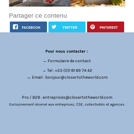
Partager ce contenu
FACEBOOK
TWITTER
PINTEREST
Pour nous contacter :
→
Formulaire de contact
→ Tel : +33 (0)1 81 69 74 42
→ Email :
bonjour@closertotheworld.com
Pro / B2B :
entreprises@closertotheworld.com
Exclusivement réservé aux entreprises, CSE, collectivités et agences.
CATÉGORIES
NOUS SUIVRE