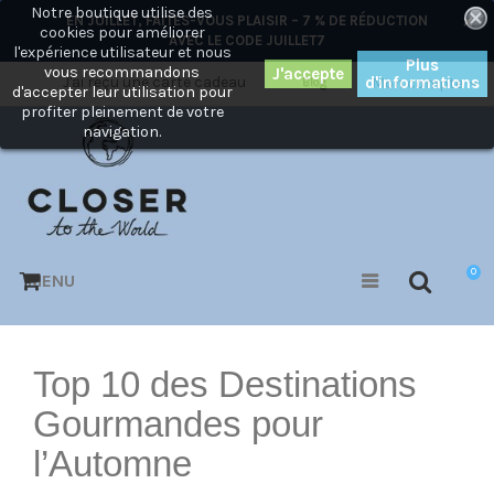
Notre boutique utilise des
×
EN JUILLET, FAITES-VOUS PLAISIR – 7 % DE RÉDUCTION
cookies pour améliorer
AVEC LE CODE
JUILLET7
l'expérience utilisateur et nous
Plus
vous recommandons
J'ai reçu une carte cadeau
d'informations
Mon compte
Blog
d'accepter leur utilisation pour
profiter pleinement de votre
navigation.
0
MENU
Top 10 des Destinations
Gourmandes pour
l’Automne