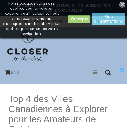
Notre boutique utilise des
×
EN JUILLET, FAITES-VOUS PLAISIR – 7 % DE RÉDUCTION
cookies pour améliorer
AVEC LE CODE
JUILLET7
l'expérience utilisateur et nous
Plus
vous recommandons
J'ai reçu une carte cadeau
d'informations
Mon compte
Blog
d'accepter leur utilisation pour
profiter pleinement de votre
navigation.
0
MENU
Top 4 des Villes
Canadiennes à Explorer
pour les Amateurs de