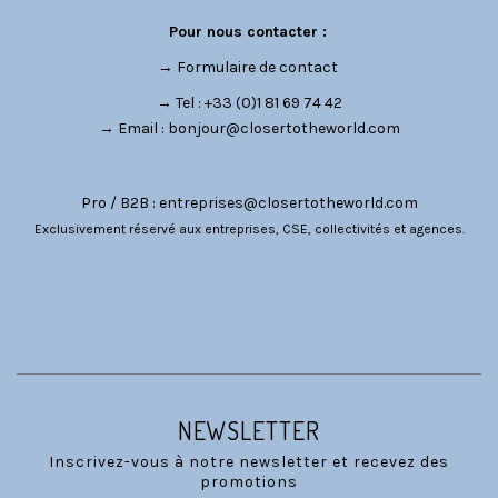
Pour nous contacter :
→
Formulaire de contact
→ Tel : +33 (0)1 81 69 74 42
→ Email :
bonjour@closertotheworld.com
Pro / B2B :
entreprises@closertotheworld.com
Exclusivement réservé aux entreprises, CSE, collectivités et agences.
CATÉGORIES
NOUS SUIVRE
NEWSLETTER
Inscrivez-vous à notre newsletter et recevez des
promotions