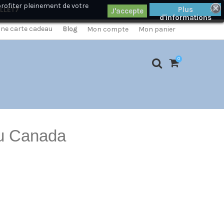
profiter pleinement de votre
×
Plus
ILLET7
d'informations
 une carte cadeau
Blog
Mon compte
Mon panier
0
au Canada