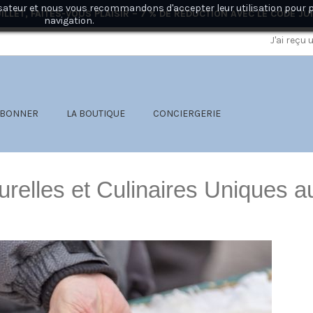
ilisateur et nous vous recommandons d'accepter leur utilisation pour 
ILLET, FAITES-VOUS PLAISIR – 7 % DE RÉDUCTION AVEC LE CODE
JU
navigation.
J'ai reçu
ABONNER
LA BOUTIQUE
CONCIERGERIE
turelles et Culinaires Uniques 