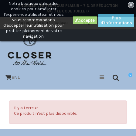
Notre boutique utilise des
×
EN JUILLET, FAITES-VOUS PLAISIR – 7 % DE RÉDUCTION
cookies pour améliorer
AVEC LE CODE
JUILLET7
l'expérience utilisateur et nous
Plus
vous recommandons
J'ai reçu une carte cadeau
d'informations
Mon compte
Blog
d'accepter leur utilisation pour
profiter pleinement de votre
navigation.
0
MENU
Il y a 1 erreur
Ce produit n'est plus disponible.