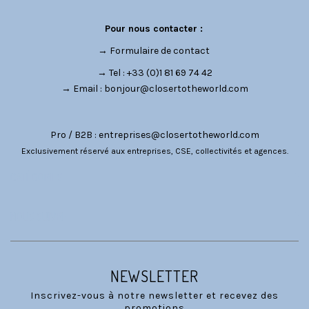
Pour nous contacter :
→
Formulaire de contact
→ Tel : +33 (0)1 81 69 74 42
→ Email :
bonjour@closertotheworld.com
Pro / B2B :
entreprises@closertotheworld.com
Exclusivement réservé aux entreprises, CSE, collectivités et agences.
CATÉGORIES
NOUS SUIVRE
NEWSLETTER
Inscrivez-vous à notre newsletter et recevez des
promotions