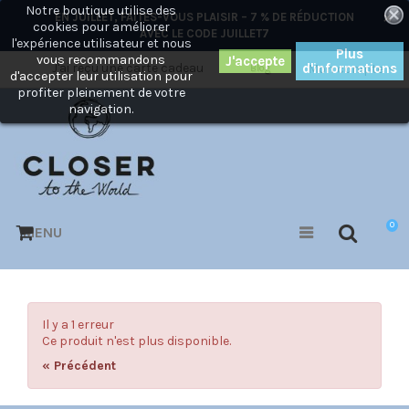
Notre boutique utilise des
×
EN JUILLET, FAITES-VOUS PLAISIR – 7 % DE RÉDUCTION
cookies pour améliorer
AVEC LE CODE
JUILLET7
l'expérience utilisateur et nous
Plus
vous recommandons
J'ai reçu une carte cadeau
d'informations
Mon compte
Blog
d'accepter leur utilisation pour
profiter pleinement de votre
navigation.
0
MENU
Il y a 1 erreur
Ce produit n'est plus disponible.
« Précédent