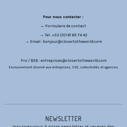
Pour nous contacter :
→
Formulaire de contact
→ Tel : +33 (0)1 81 69 74 42
→ Email :
bonjour@closertotheworld.com
Pro / B2B :
entreprises@closertotheworld.com
Exclusivement réservé aux entreprises, CSE, collectivités et agences.
CATÉGORIES
NOUS SUIVRE
NEWSLETTER
Inscrivez-vous à notre newsletter et recevez des