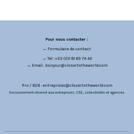
Pour nous contacter :
→
Formulaire de contact
→ Tel : +33 (0)1 81 69 74 42
→ Email :
bonjour@closertotheworld.com
Pro / B2B :
entreprises@closertotheworld.com
Exclusivement réservé aux entreprises, CSE, collectivités et agences.
CATÉGORIES
NOUS SUIVRE