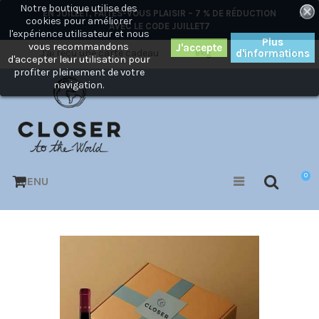
Notre boutique utilise des
×
EN JUILLET, FAITES-VOUS PLAISIR – 7 % DE RÉDUCTION
cookies pour améliorer
AVEC LE CODE
JUILLET7
l'expérience utilisateur et nous
Plus
vous recommandons
J'ai reçu une carte cadeau
d'informations
Mon compte
Blog
d'accepter leur utilisation pour
profiter pleinement de votre
navigation.
0
MENU