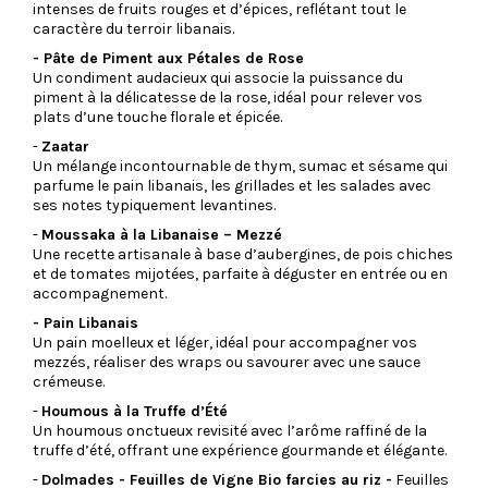
intenses de fruits rouges et d’épices, reflétant tout le
caractère du terroir libanais.
- Pâte de Piment aux Pétales de Rose
Un condiment audacieux qui associe la puissance du
piment à la délicatesse de la rose, idéal pour relever vos
plats d’une touche florale et épicée.
-
Zaatar
Un mélange incontournable de thym, sumac et sésame qui
parfume le pain libanais, les grillades et les salades avec
ses notes typiquement levantines.
-
Moussaka à la Libanaise – Mezzé
Une recette artisanale à base d’aubergines, de pois chiches
et de tomates mijotées, parfaite à déguster en entrée ou en
accompagnement.
- Pain Libanais
Un pain moelleux et léger, idéal pour accompagner vos
mezzés, réaliser des wraps ou savourer avec une sauce
crémeuse.
-
Houmous à la Truffe d’Été
Un houmous onctueux revisité avec l’arôme raffiné de la
truffe d’été, offrant une expérience gourmande et élégante.
-
Dolmades -
Feuilles de Vigne Bio farcies au riz -
Feuilles