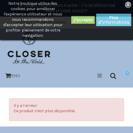
Notre boutique utilise des
×
EN JUILLET, FAITES-VOUS PLAISIR – 7 % DE RÉDUCTION
cookies pour améliorer
AVEC LE CODE
JUILLET7
l'expérience utilisateur et nous
Plus
vous recommandons
J'ai reçu une carte cadeau
d'informations
Mon compte
Blog
d'accepter leur utilisation pour
profiter pleinement de votre
navigation.
0
MENU
Il y a 1 erreur
Ce produit n'est plus disponible.