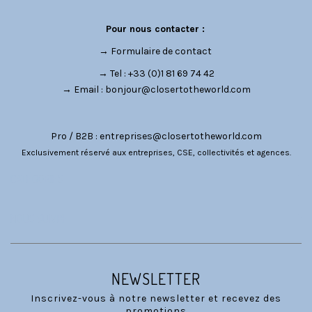
Pour nous contacter :
→
Formulaire de contact
→ Tel : +33 (0)1 81 69 74 42
→ Email :
bonjour@closertotheworld.com
Pro / B2B :
entreprises@closertotheworld.com
Exclusivement réservé aux entreprises, CSE, collectivités et agences.
CATÉGORIES
NOUS SUIVRE
NEWSLETTER
Inscrivez-vous à notre newsletter et recevez des
promotions