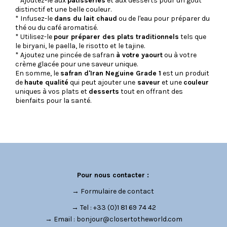
* Ajoutez-le aux
pâtisseries
et aux desserts pour un goût
distinctif et une belle couleur.
* Infusez-le
dans du lait chaud
ou de l'eau pour préparer du
thé ou du café aromatisé.
* Utilisez-le
pour préparer des plats traditionnels
tels que
le biryani, le paella, le risotto et le tajine.
* Ajoutez une pincée de safran
à votre yaourt
ou à votre
crème glacée pour une saveur unique.
En somme, le
safran d'Iran Neguine Grade 1
est un produit
de
haute qualité
qui peut ajouter une
saveur
et une
couleur
uniques à vos plats et
desserts
tout en offrant des
bienfaits pour la santé.
Pour nous contacter :
→
Formulaire de contact
→ Tel : +33 (0)1 81 69 74 42
→ Email :
bonjour@closertotheworld.com