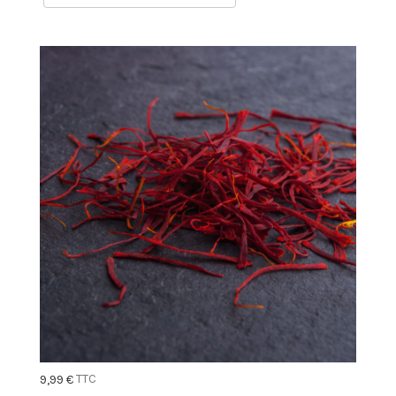
TTC
9,99 €