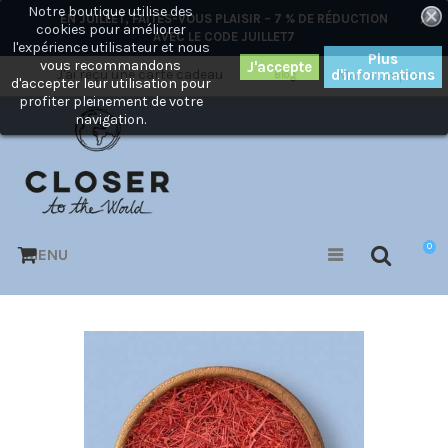
Notre boutique utilise des
×
EN JUILLET, FAITES-VOUS PLAISIR – 7 % DE RÉDUCTION
cookies pour améliorer
AVEC LE CODE
JUILLET7
l'expérience utilisateur et nous
Plus
vous recommandons
J'ai reçu une carte cadeau
d'informations
Mon compte
Blog
d'accepter leur utilisation pour
profiter pleinement de votre
navigation.
0
MENU