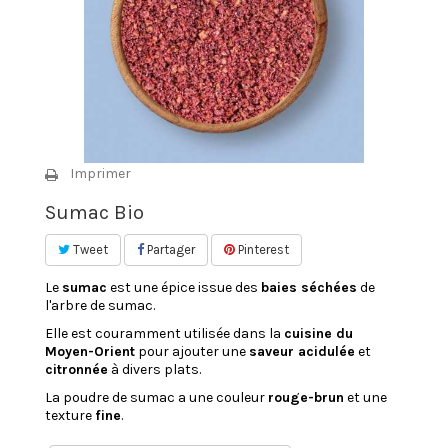
Imprimer
Sumac Bio
Tweet
Partager
Pinterest
Le
sumac
est une épice issue des
baies séchées
de
l'arbre de sumac.
Elle est couramment utilisée dans la
cuisine du
Moyen-Orient
pour ajouter une
saveur acidulée
et
citronnée
à divers plats.
La poudre de sumac a une couleur
rouge-brun
et une
texture
fine
.