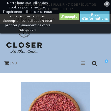
Notre boutique utilise des
×
EN JUILLET, FAITES-VOUS PLAISIR – 7 % DE RÉDUCTION
cookies pour améliorer
AVEC LE CODE
JUILLET7
l'expérience utilisateur et nous
Plus
vous recommandons
J'ai reçu une carte cadeau
d'informations
Mon compte
Blog
d'accepter leur utilisation pour
profiter pleinement de votre
navigation.
0
MENU