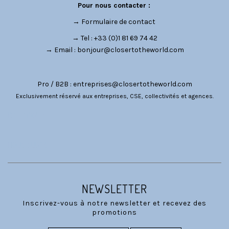
Pour nous contacter :
→
Formulaire de contact
→ Tel : +33 (0)1 81 69 74 42
→ Email :
bonjour@closertotheworld.com
Pro / B2B :
entreprises@closertotheworld.com
Exclusivement réservé aux entreprises, CSE, collectivités et agences.
CATÉGORIES
NOUS SUIVRE
NEWSLETTER
Inscrivez-vous à notre newsletter et recevez des
promotions