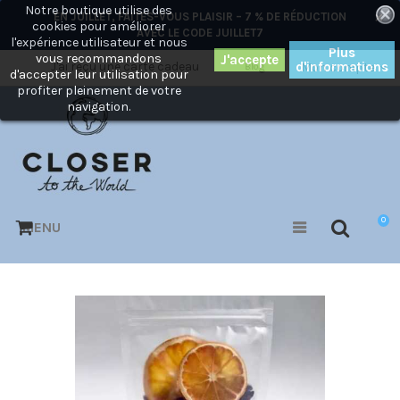
Notre boutique utilise des
×
EN JUILLET, FAITES-VOUS PLAISIR – 7 % DE RÉDUCTION
cookies pour améliorer
AVEC LE CODE
JUILLET7
l'expérience utilisateur et nous
Plus
vous recommandons
J'ai reçu une carte cadeau
d'informations
Mon compte
Blog
d'accepter leur utilisation pour
profiter pleinement de votre
navigation.
0
MENU