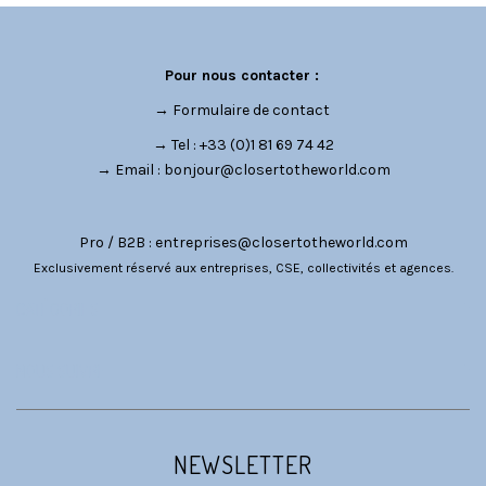
Pour nous contacter :
→
Formulaire de contact
→ Tel : +33 (0)1 81 69 74 42
→ Email :
bonjour@closertotheworld.com
Pro / B2B :
entreprises@closertotheworld.com
Exclusivement réservé aux entreprises, CSE, collectivités et agences.
CATÉGORIES
NOUS SUIVRE
NEWSLETTER