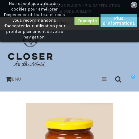
Notre boutique utilise des
×
EN JUILLET, FAITES-VOUS PLAISIR – 7 % DE RÉDUCTION
cookies pour améliorer
AVEC LE CODE
JUILLET7
l'expérience utilisateur et nous
Plus
vous recommandons
J'ai reçu une carte cadeau
d'informations
Mon compte
Blog
d'accepter leur utilisation pour
profiter pleinement de votre
navigation.
0
MENU