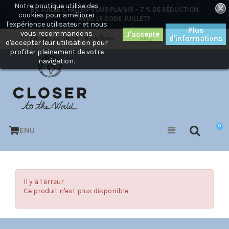
Notre boutique utilise des
×
EN JUILLET, FAITES-VOUS PLAISIR – 7 % DE RÉDUCTION
cookies pour améliorer
AVEC LE CODE
JUILLET7
l'expérience utilisateur et nous
Plus
vous recommandons
J'ai reçu une carte cadeau
d'informations
Mon compte
Blog
d'accepter leur utilisation pour
profiter pleinement de votre
navigation.
0
MENU
Il y a 1 erreur
Ce produit n'est plus disponible.