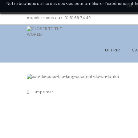
Notre boutique utilise des cookies pour améliorer l'expérience ut
EN JU
Appelez-nous au :
01 81 69 74 42
OFFRIR
S'
Imprimer