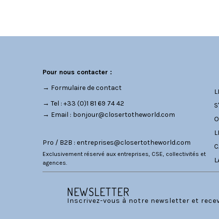
C
Pour nous contacter :
→
Formulaire de contact
L
→ Tel : +33 (0)1 81 69 74 42
S
→ Email :
bonjour@closertotheworld.com
O
L
Pro / B2B :
entreprises@closertotheworld.com
C
Exclusivement réservé aux entreprises, CSE, collectivités et
L
agences.
NEWSLETTER
Inscrivez-vous à notre newsletter et rec