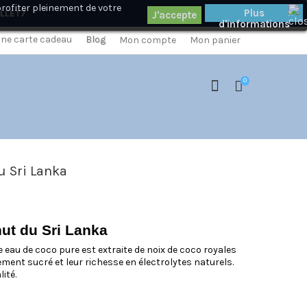
profiter pleinement de votre
×
Plus
ILLET7
d'informations
 une carte cadeau
Blog
Mon compte
Mon panier
0
u Sri Lanka
ut du Sri Lanka
e eau de coco pure est extraite de noix de coco royales
ment sucré et leur richesse en électrolytes naturels.
ité.