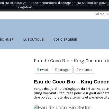
ilisateur et nous vous recommandons d'accepter leur utilisation pour 
ILLET, FAITES-VOUS PLAISIR – 7 % DE RÉDUCTION AVEC LE CODE
JU
navigation.
J'ai reçu
ABONNER
LA BOUTIQUE
CONCIERGERIE
Eau de Coco Bio – King Coconut d
Tweet
Partager
Pinterest
Eau de Coco Bio – King Cocon
Venue des jardins biologiques du Sri Lanka, cett
(King Coconut), réputées pour leur goût délicate
Une boisson plate, désaltérante et pleine de vital