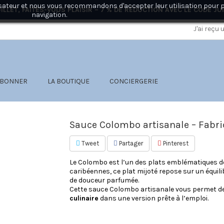
ilisateur et nous vous recommandons d'accepter leur utilisation pour 
ILLET, FAITES-VOUS PLAISIR – 7 % DE RÉDUCTION AVEC LE CODE
JU
navigation.
J'ai reçu
ABONNER
LA BOUTIQUE
CONCIERGERIE
Sauce Colombo artisanale – Fabr
Tweet
Partager
Pinterest
Le Colombo est l’un des plats emblématiques de l
caribéennes, ce plat mijoté repose sur un équili
de douceur parfumée.
Cette sauce Colombo artisanale vous permet d
culinaire
dans une version prête à l’emploi.