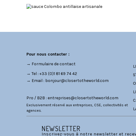
C
Pour nous contacter :
→
Formulaire de contact
L
→ Tel : +33 (0)1 81 69 74 42
S
→ Email :
bonjour@closertotheworld.com
O
L
Pro / B2B :
entreprises@closertotheworld.com
C
Exclusivement réservé aux entreprises, CSE, collectivités et
L
agences.
NEWSLETTER
Inscrivez-vous à notre newsletter et rec