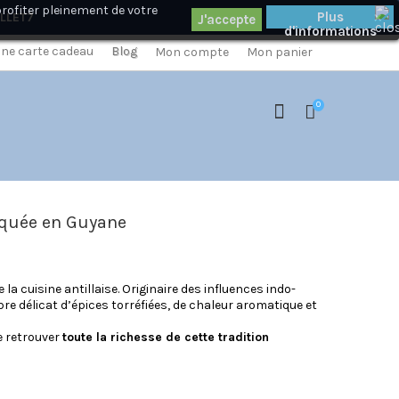
profiter pleinement de votre
×
Plus
ILLET7
d'informations
 une carte cadeau
Blog
Mon compte
Mon panier
0
iquée en Guyane
a cuisine antillaise. Originaire des influences indo-
bre délicat d’épices torréfiées, de chaleur aromatique et
e retrouver
toute la richesse de cette tradition