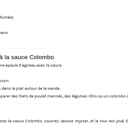
arfumées
riens
e à la sauce Colombo
une épaule d’agneau avec la sauce.
sson.
dans le plat autour de la viande.
parer des filets de poulet marinés, des légumes rôtis ou un colombo d
outez la sauce Colombo, couvrez, laissez mijoter, et le tour est joué