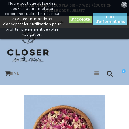
Notre boutique utilise des
×
EN JUILLET, FAITES-VOUS PLAISIR – 7 % DE RÉDUCTION
cookies pour améliorer
AVEC LE CODE
JUILLET7
l'expérience utilisateur et nous
Plus
vous recommandons
J'ai reçu une carte cadeau
d'informations
Mon compte
Blog
d'accepter leur utilisation pour
profiter pleinement de votre
navigation.
0
MENU