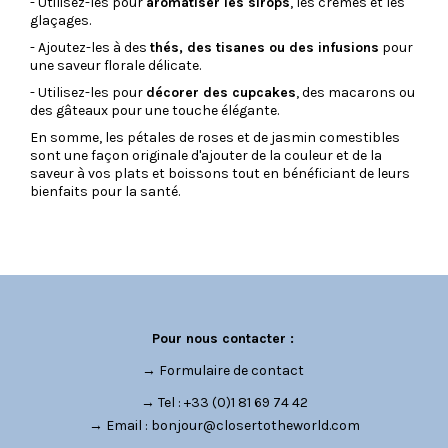
- Utilisez-les pour
aromatiser les sirops
, les crèmes et les
glaçages.
- Ajoutez-les à des
thés, des tisanes ou des infusions
pour
une saveur florale délicate.
- Utilisez-les pour
décorer des cupcakes
, des macarons ou
des gâteaux pour une touche élégante.
En somme, les pétales de roses et de jasmin comestibles
sont une façon originale d'ajouter de la couleur et de la
saveur à vos plats et boissons tout en bénéficiant de leurs
bienfaits pour la santé.
Pour nous contacter :
→
Formulaire de contact
→ Tel : +33 (0)1 81 69 74 42
→ Email :
bonjour@closertotheworld.com