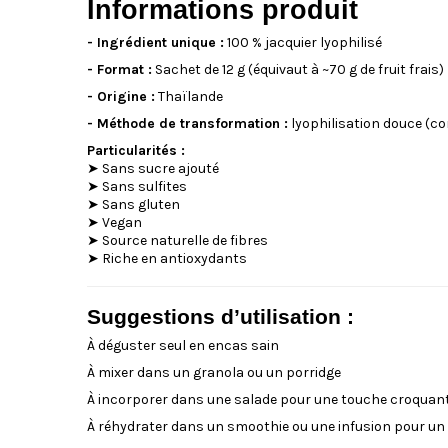
Informations produit
- Ingrédient unique :
100 % jacquier lyophilisé
- Format :
Sachet de 12 g (équivaut à ~70 g de fruit frais)
- Origine :
Thaïlande
- Méthode de transformation :
lyophilisation douce (con
Particularités :
➤ Sans sucre ajouté
➤ Sans sulfites
➤ Sans gluten
➤ Vegan
➤ Source naturelle de fibres
➤ Riche en antioxydants
Suggestions d’utilisation :
À déguster seul en encas sain
À mixer dans un granola ou un porridge
À incorporer dans une salade pour une touche croquante
À réhydrater dans un smoothie ou une infusion pour un 