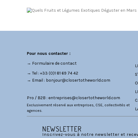
C
Pour nous contacter :
→
Formulaire de contact
L
→ Tel : +33 (0)1 81 69 74 42
S
→ Email :
bonjour@closertotheworld.com
O
L
Pro / B2B :
entreprises@closertotheworld.com
C
Exclusivement réservé aux entreprises, CSE, collectivités et
L
agences.
NEWSLETTER
Inscrivez-vous à notre newsletter et rec