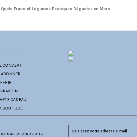
Quels Fruits et Légumes Exotiques Déguster en Mars
ATÉGORIES
E CONCEPT
' ABONNER
FFRIR
IVRAISON
ARTE CADEAU
A BOUTIQUE
evez des promotions