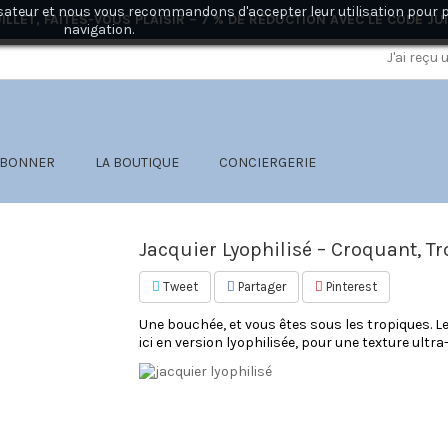
ilisateur et nous vous recommandons d'accepter leur utilisation pour 
ILLET, FAITES-VOUS PLAISIR – 7 % DE RÉDUCTION AVEC LE CODE
JU
navigation.
J'ai reçu
ABONNER
LA BOUTIQUE
CONCIERGERIE
Jacquier Lyophilisé – Croquant, Tr
Tweet
Partager
Pinterest
Une bouchée, et vous êtes sous les tropiques. L
ici en version lyophilisée, pour une texture ult