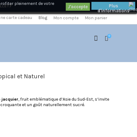
profiter pleinement de votre
×
Plus
ILLET7
d'informations
 une carte cadeau
Blog
Mon compte
Mon panier
0
opical et Naturel
e
jacquier
, fruit emblématique d’Asie du Sud-Est, s’invite
ra-croquante et un goût naturellement sucré.