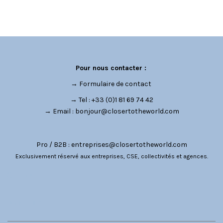
Pour nous contacter :
→
Formulaire de contact
→ Tel : +33 (0)1 81 69 74 42
→ Email :
bonjour@closertotheworld.com
Pro / B2B :
entreprises@closertotheworld.com
Exclusivement réservé aux entreprises, CSE, collectivités et agences.
CATÉGORIES
NOUS SUIVRE