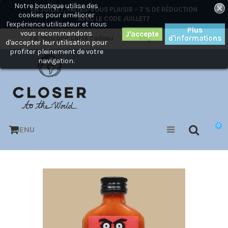
Notre boutique utilise des
×
EN JUILLET, FAITES-VOUS PLAISIR – 7 % DE RÉDUCTION
cookies pour améliorer
AVEC LE CODE
JUILLET7
l'expérience utilisateur et nous
Plus
vous recommandons
J'ai reçu une carte cadeau
d'informations
Mon compte
Blog
d'accepter leur utilisation pour
profiter pleinement de votre
navigation.
0
MENU