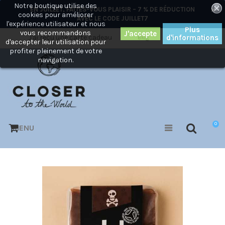
Notre boutique utilise des
×
EN JUILLET, FAITES-VOUS PLAISIR – 7 % DE RÉDUCTION
cookies pour améliorer
AVEC LE CODE
JUILLET7
l'expérience utilisateur et nous
Plus
vous recommandons
J'ai reçu une carte cadeau
d'informations
Mon compte
Blog
d'accepter leur utilisation pour
profiter pleinement de votre
navigation.
0
MENU