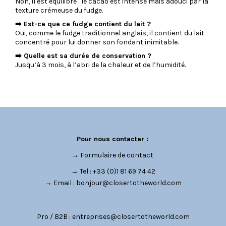
Non, il est équilibré : le cacao est intense mais adouci par la
texture crémeuse du fudge.
➡️ Est-ce que ce fudge contient du lait ?
Oui, comme le fudge traditionnel anglais, il contient du lait
concentré pour lui donner son fondant inimitable.
➡️ Quelle est sa durée de conservation ?
Jusqu’à 3 mois, à l’abri de la chaleur et de l’humidité.
Pour nous contacter :
→
Formulaire de contact
→ Tel : +33 (0)1 81 69 74 42
→ Email :
bonjour@closertotheworld.com
Pro / B2B :
entreprises@closertotheworld.com