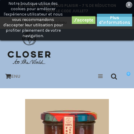
Notre boutique utilise des
×
EN JUILLET, FAITES-VOUS PLAISIR – 7 % DE RÉDUCTION
cookies pour améliorer
AVEC LE CODE
JUILLET7
l'expérience utilisateur et nous
Plus
vous recommandons
J'ai reçu une carte cadeau
d'informations
Mon compte
Blog
d'accepter leur utilisation pour
profiter pleinement de votre
navigation.
0
MENU