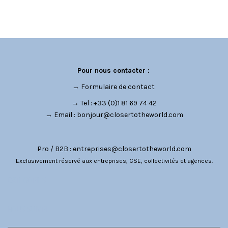
Pour nous contacter :
→
Formulaire de contact
→ Tel : +33 (0)1 81 69 74 42
→ Email :
bonjour@closertotheworld.com
Pro / B2B :
entreprises@closertotheworld.com
Exclusivement réservé aux entreprises, CSE, collectivités et agences.
CATÉGORIES
NOUS SUIVRE