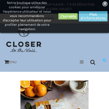
Notre boutique utilise des
×
EN JUILLET, FAITES-VOUS PLAISIR – 7 % DE RÉDUCTION
cookies pour améliorer
AVEC LE CODE
JUILLET7
l'expérience utilisateur et nous
Plus
vous recommandons
J'ai reçu une carte cadeau
d'informations
Mon compte
Blog
d'accepter leur utilisation pour
profiter pleinement de votre
navigation.
0
MENU