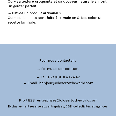
Oui – sa
texture croquante et sa douceur naturelle
en font
un goûter parfait.
→
Est-ce un produit artisanal ?
Oui – ces biscuits sont
faits à la main
en Grèce, selon une
recette familiale.
Pour nous contacter :
→
Formulaire de contact
→ Tel : +33 (0)1 81 69 74 42
→ Email :
bonjour@closertotheworld.com
Pro / B2B :
entreprises@closertotheworld.com
Exclusivement réservé aux entreprises, CSE, collectivités et agences.