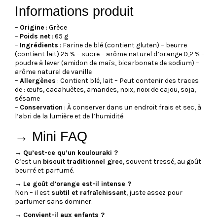
Informations produit
–
Origine
: Grèce
–
Poids net
: 65 g
–
Ingrédients
: Farine de blé (contient gluten) – beurre
(contient lait) 25 % – sucre – arôme naturel d’orange 0,2 % –
poudre à lever (amidon de maïs, bicarbonate de sodium) –
arôme naturel de vanille
–
Allergènes
: Contient blé, lait – Peut contenir des traces
de : œufs, cacahuètes, amandes, noix, noix de cajou, soja,
sésame
–
Conservation
: À conserver dans un endroit frais et sec, à
l’abri de la lumière et de l’humidité
→ Mini FAQ
→
Qu’est-ce qu’un koulouraki ?
C’est un
biscuit traditionnel grec
, souvent tressé, au goût
beurré et parfumé.
→
Le goût d’orange est-il intense ?
Non – il est
subtil et rafraîchissant
, juste assez pour
parfumer sans dominer.
→
Convient-il aux enfants ?