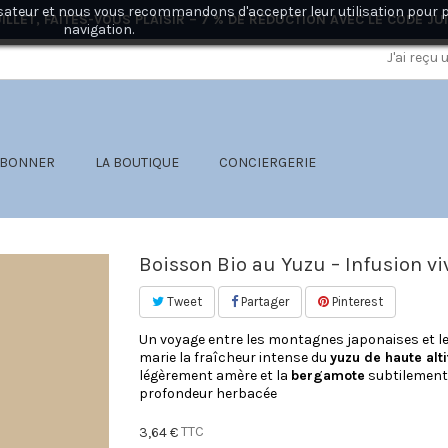
ilisateur et nous vous recommandons d'accepter leur utilisation pour 
ILLET, FAITES-VOUS PLAISIR – 7 % DE RÉDUCTION AVEC LE CODE
JU
navigation.
J'ai reçu
ABONNER
LA BOUTIQUE
CONCIERGERIE
Boisson Bio au Yuzu – Infusion vi
Tweet
Partager
Pinterest
Un voyage entre les montagnes japonaises et le
marie la fraîcheur intense du
yuzu de haute alt
légèrement amère et la
bergamote
subtilement f
profondeur herbacée
TTC
3,64 €