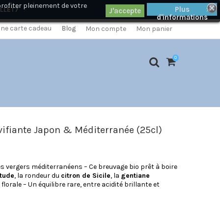
profiter pleinement de votre
×
Plus
ILLET7
d'informations
 une carte cadeau
Blog
Mon compte
Mon panier
0
vifiante Japon & Méditerranée (25cl)
s vergers méditerranéens – Ce breuvage bio prêt à boire
itude
, la rondeur du
citron de Sicile
, la
gentiane
lorale – Un équilibre rare, entre acidité brillante et