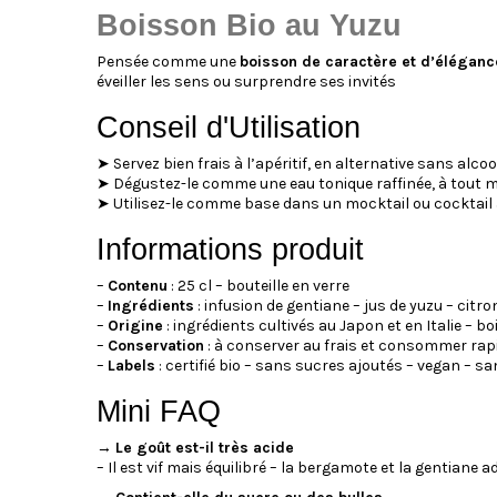
Boisson Bio au Yuzu
Pensée comme une
boisson de caractère et d’éléganc
éveiller les sens ou surprendre ses invités
Conseil d'Utilisation
➤ Servez bien frais à l’apéritif, en alternative sans alcoo
➤ Dégustez-le comme une eau tonique raffinée, à tout 
➤ Utilisez-le comme base dans un mocktail ou cocktail 
Informations produit
–
Contenu
: 25 cl – bouteille en verre
–
Ingrédients
: infusion de gentiane – jus de yuzu – citr
–
Origine
: ingrédients cultivés au Japon et en Italie – 
–
Conservation
: à conserver au frais et consommer ra
–
Labels
: certifié bio – sans sucres ajoutés – vegan – sa
Mini FAQ
→
Le goût est-il très acide
– Il est vif mais équilibré – la bergamote et la gentiane 