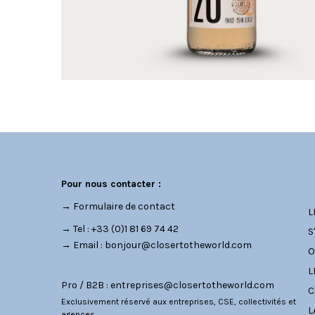
C
Pour nous contacter :
→
Formulaire de contact
L
→ Tel : +33 (0)1 81 69 74 42
S
→ Email :
bonjour@closertotheworld.com
O
L
Pro / B2B :
entreprises@closertotheworld.com
C
Exclusivement réservé aux entreprises, CSE, collectivités et
L
agences.