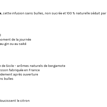
e
, cette infusion sans bulles, non sucrée et 100 % naturelle séduit par
l
moment de la journée
au gin ou au saké
on de Sicile – arômes naturels de bergamote
boisson fabriquée en France
pidement après ouverture
ns bulles
adoucissent le citron