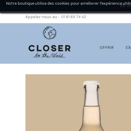
Notre boutique utilise des cookies pour améliorer l'expérience ut
EN JU
Appelez-nous au :
01 81 69 74 42
OFFRIR
S'