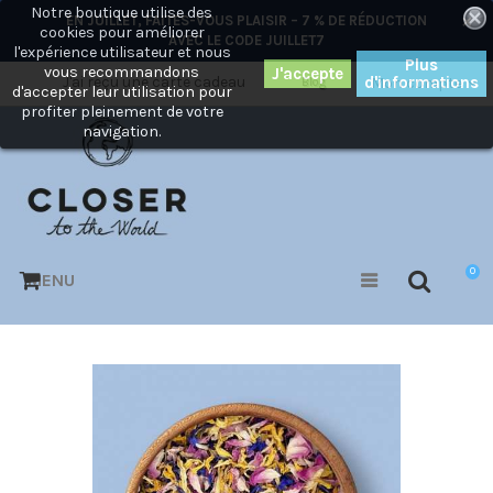
Notre boutique utilise des
×
EN JUILLET, FAITES-VOUS PLAISIR – 7 % DE RÉDUCTION
cookies pour améliorer
AVEC LE CODE
JUILLET7
l'expérience utilisateur et nous
Plus
vous recommandons
J'ai reçu une carte cadeau
d'informations
Mon compte
Blog
d'accepter leur utilisation pour
profiter pleinement de votre
navigation.
0
MENU