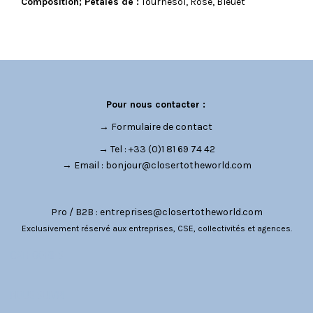
Composition; Pétales de :
Tournesol, Rose, Bleuet
Pour nous contacter :
→
Formulaire de contact
→ Tel : +33 (0)1 81 69 74 42
→ Email :
bonjour@closertotheworld.com
Pro / B2B :
entreprises@closertotheworld.com
Exclusivement réservé aux entreprises, CSE, collectivités et agences.
CATÉGORIES
NOUS SUIVRE