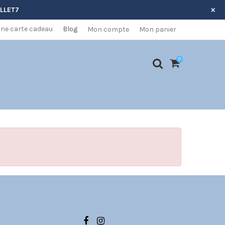
×
ILLET7
 une carte cadeau
Blog
Mon compte
Mon panier
0