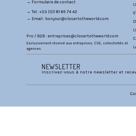
→
Formulaire de contact
L
→ Tel : +33 (0)1 81 69 74 42
S
→ Email :
bonjour@closertotheworld.com
O
L
Pro / B2B :
entreprises@closertotheworld.com
C
Exclusivement réservé aux entreprises, CSE, collectivités et
L
agences.
NEWSLETTER
Inscrivez-vous à notre newsletter et rec
Co