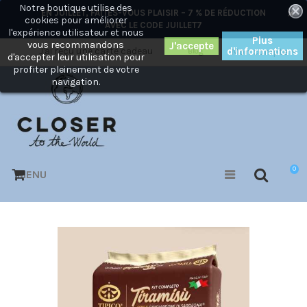
Notre boutique utilise des
×
EN JUILLET, FAITES-VOUS PLAISIR – 7 % DE RÉDUCTION
cookies pour améliorer
AVEC LE CODE
JUILLET7
l'expérience utilisateur et nous
Plus
vous recommandons
J'ai reçu une carte cadeau
d'informations
Mon compte
Blog
d'accepter leur utilisation pour
profiter pleinement de votre
navigation.
0
MENU