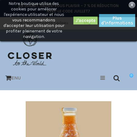
Notre boutique utilise des
×
EN JUILLET, FAITES-VOUS PLAISIR – 7 % DE RÉDUCTION
cookies pour améliorer
AVEC LE CODE
JUILLET7
l'expérience utilisateur et nous
Plus
vous recommandons
J'ai reçu une carte cadeau
d'informations
Mon compte
Blog
d'accepter leur utilisation pour
profiter pleinement de votre
navigation.
0
MENU