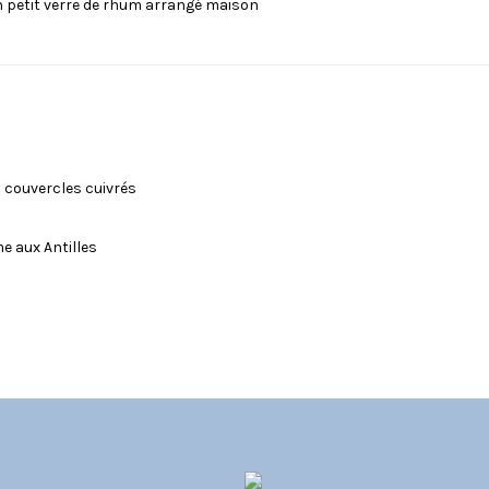
un petit verre de rhum arrangé maison
c couvercles cuivrés
e aux Antilles
ATÉGORIES