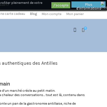
profiter pleinement de votre
×
Plus
ILLET7
d'informations
 une carte cadeau
Blog
Mon compte
Mon panier
0
 authentiques des Antilles
 main
 d’un marché créole au petit matin.
la chaleur des conversations… tout est là, contenu dans
nte un pan de la gastronomie antillaise, riche de