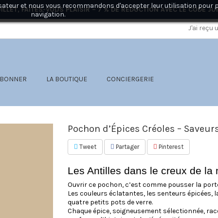
ilisateur et nous vous recommandons d'accepter leur utilisation pour 
ILLET, FAITES-VOUS PLAISIR – 7 % DE RÉDUCTION AVEC LE CODE
JU
navigation.
J'ai reçu
ABONNER
LA BOUTIQUE
CONCIERGERIE
Pochon d’Épices Créoles – Saveurs
Tweet
Partager
Pinterest
Les Antilles dans le creux de la
Ouvrir ce pochon, c’est comme pousser la porte
Les couleurs éclatantes, les senteurs épicées, 
quatre petits pots de verre.
Chaque épice, soigneusement sélectionnée, raco