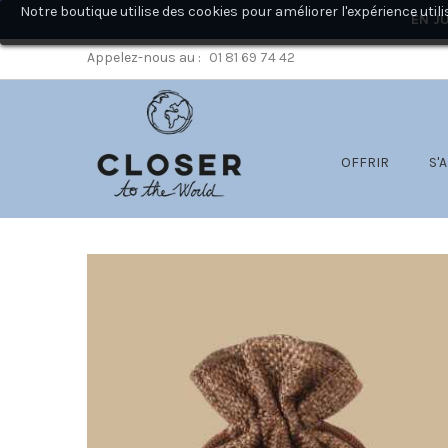
Notre boutique utilise des cookies pour améliorer l'expérience ut
EN JU
Appelez-nous au :
01 81 69 74 42
OFFRIR
S'