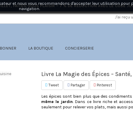
ilisateur et nous vous recommandons d'accepter leur utilisation pour 
ILLET, FAITES-VOUS PLAISIR – 7 % DE RÉDUCTION AVEC LE CODE
JU
navigation.
J'ai reçu
ABONNER
LA BOUTIQUE
CONCIERGERIE
Livre La Magie des Épices – Santé
Tweet
Partager
Pinterest
Les épices sont bien plus que des condiments 
même le jardin
. Dans ce livre riche et acces
seulement pour relever vos plats, mais aussi p