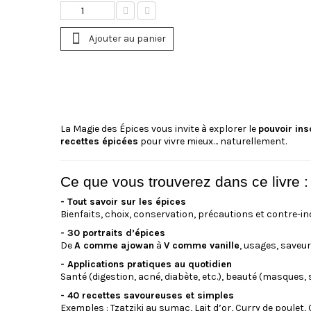
Ajouter au panier
La Magie des Épices
vous invite à explorer le
pouvoir in
recettes épicées
pour vivre mieux… naturellement.
Ce que vous trouverez dans ce livre :
- Tout savoir sur les épices
Bienfaits, choix, conservation, précautions et contre-in
- 30 portraits d’épices
De
A comme ajowan
à
V comme vanille
, usages, saveur
- Applications pratiques au quotidien
Santé (digestion, acné, diabète, etc.), beauté (masques, 
- 40 recettes savoureuses et simples
Exemples : Tzatziki au sumac, Lait d’or, Curry de poulet, 