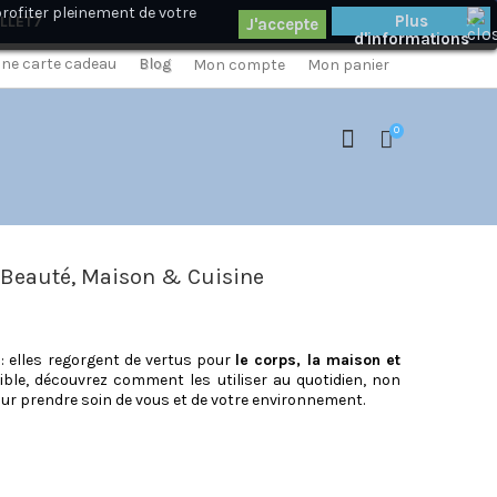
profiter pleinement de votre
×
Plus
ILLET7
d'informations
 une carte cadeau
Blog
Mon compte
Mon panier
0
, Beauté, Maison & Cuisine
: elles regorgent de vertus pour
le corps, la maison et
sible, découvrez comment les utiliser au quotidien, non
our prendre soin de vous et de votre environnement.