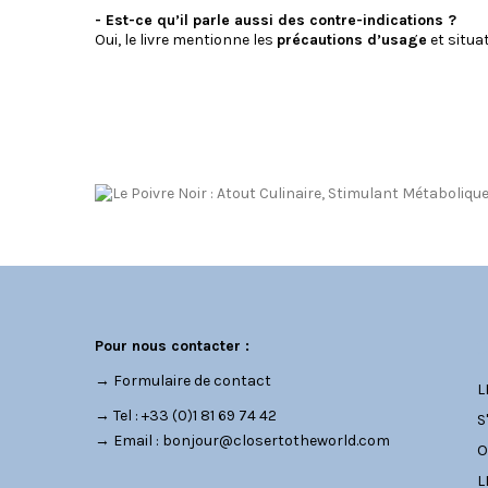
- Est-ce qu’il parle aussi des contre-indications ?
Oui, le livre mentionne les
précautions d’usage
et situa
C
Pour nous contacter :
→
Formulaire de contact
L
→ Tel : +33 (0)1 81 69 74 42
S
→ Email :
bonjour@closertotheworld.com
O
L