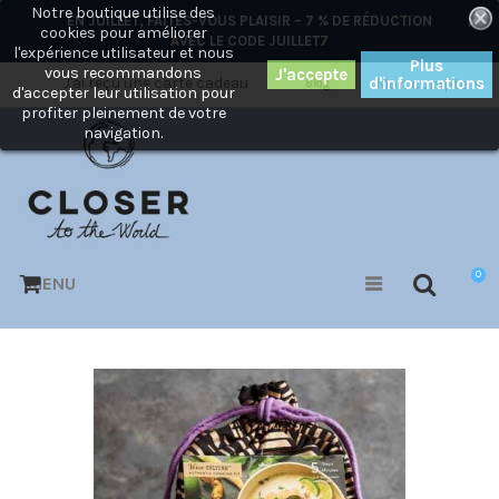
Notre boutique utilise des
×
EN JUILLET, FAITES-VOUS PLAISIR – 7 % DE RÉDUCTION
cookies pour améliorer
AVEC LE CODE
JUILLET7
l'expérience utilisateur et nous
Plus
vous recommandons
J'ai reçu une carte cadeau
d'informations
Mon compte
Blog
d'accepter leur utilisation pour
profiter pleinement de votre
navigation.
0
MENU