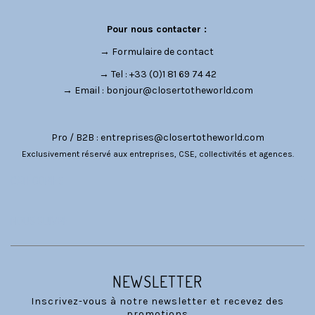
Pour nous contacter :
→
Formulaire de contact
→ Tel : +33 (0)1 81 69 74 42
→ Email :
bonjour@closertotheworld.com
Pro / B2B :
entreprises@closertotheworld.com
Exclusivement réservé aux entreprises, CSE, collectivités et agences.
CATÉGORIES
NOUS SUIVRE
NEWSLETTER
Inscrivez-vous à notre newsletter et recevez des
promotions