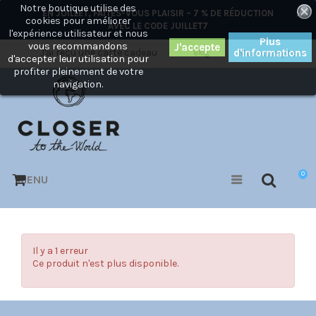
Notre boutique utilise des
×
EN JUILLET, FAITES-VOUS PLAISIR – 7 % DE RÉDUCTION
cookies pour améliorer
AVEC LE CODE
JUILLET7
l'expérience utilisateur et nous
Plus
vous recommandons
J'ai reçu une carte cadeau
d'informations
Mon compte
Blog
d'accepter leur utilisation pour
profiter pleinement de votre
navigation.
0
MENU
Il y a 1 erreur
Ce produit n'est plus disponible.