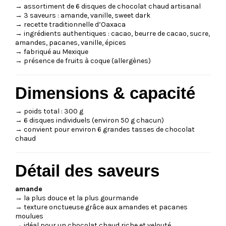
→ assortiment de 6 disques de chocolat chaud artisanal
→ 3 saveurs : amande, vanille, sweet dark
→ recette traditionnelle d’Oaxaca
→ ingrédients authentiques : cacao, beurre de cacao, sucre,
amandes, pacanes, vanille, épices
→ fabriqué au Mexique
→ présence de fruits à coque (allergènes)
Dimensions & capacité
→ poids total : 300 g
→ 6 disques individuels (environ 50 g chacun)
→ convient pour environ 6 grandes tasses de chocolat
chaud
Détail des saveurs
amande
→ la plus douce et la plus gourmande
→ texture onctueuse grâce aux amandes et pacanes
moulues
→ idéal pour un chocolat chaud riche et velouté