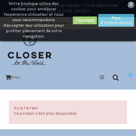
Notre boutique utilise des
×
EN JUILLET, FAITES-VOUS PLAISIR – 7 % DE RÉDUCTION
cookies pour améliorer
AVEC LE CODE
JUILLET7
l'expérience utilisateur et nous
Plus
vous recommandons
J'ai reçu une carte cadeau
d'informations
Mon compte
Blog
d'accepter leur utilisation pour
profiter pleinement de votre
navigation.
0
MENU
Il y a 1 erreur
Ce produit n'est plus disponible.