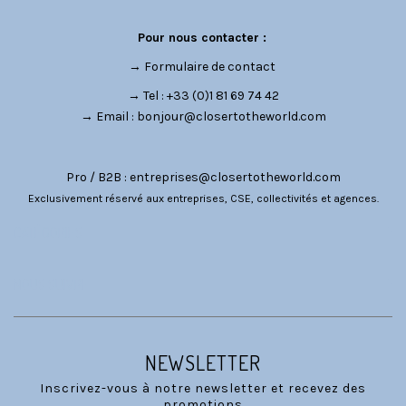
Pour nous contacter :
→
Formulaire de contact
→ Tel : +33 (0)1 81 69 74 42
→ Email :
bonjour@closertotheworld.com
Pro / B2B :
entreprises@closertotheworld.com
Exclusivement réservé aux entreprises, CSE, collectivités et agences.
CATÉGORIES
NOUS SUIVRE
NEWSLETTER
Inscrivez-vous à notre newsletter et recevez des
promotions