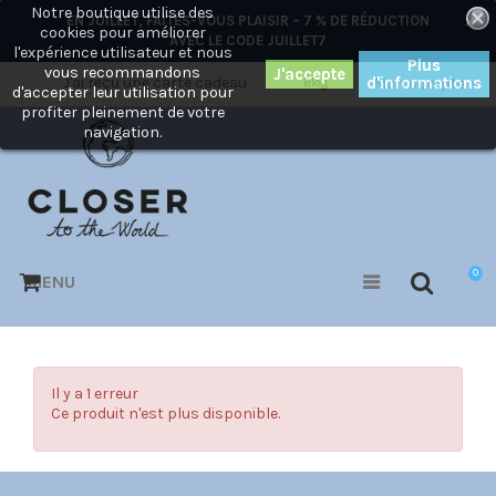
Notre boutique utilise des
×
EN JUILLET, FAITES-VOUS PLAISIR – 7 % DE RÉDUCTION
cookies pour améliorer
AVEC LE CODE
JUILLET7
l'expérience utilisateur et nous
Plus
vous recommandons
J'ai reçu une carte cadeau
d'informations
Mon compte
Blog
d'accepter leur utilisation pour
profiter pleinement de votre
navigation.
0
MENU
Il y a 1 erreur
Ce produit n'est plus disponible.