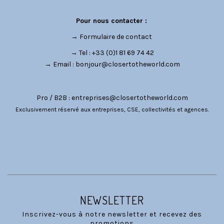
Pour nous contacter :
→
Formulaire de contact
→ Tel : +33 (0)1 81 69 74 42
→ Email :
bonjour@closertotheworld.com
Pro / B2B :
entreprises@closertotheworld.com
Exclusivement réservé aux entreprises, CSE, collectivités et agences.
CATÉGORIES
NOUS SUIVRE
NEWSLETTER
Inscrivez-vous à notre newsletter et recevez des
promotions