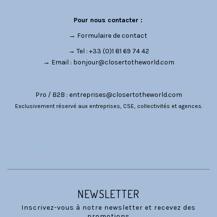
Pour nous contacter :
→
Formulaire de contact
→ Tel : +33 (0)1 81 69 74 42
→ Email :
bonjour@closertotheworld.com
Pro / B2B :
entreprises@closertotheworld.com
Exclusivement réservé aux entreprises, CSE, collectivités et agences.
CATÉGORIES
NOUS SUIVRE
NEWSLETTER
Inscrivez-vous à notre newsletter et recevez des
promotions