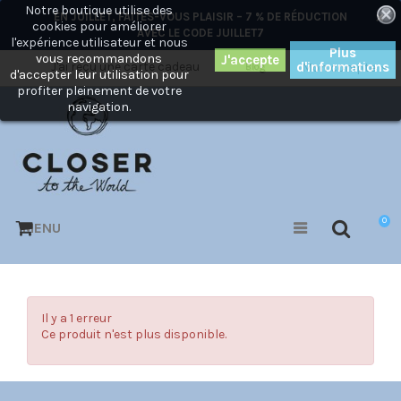
Notre boutique utilise des
×
EN JUILLET, FAITES-VOUS PLAISIR – 7 % DE RÉDUCTION
cookies pour améliorer
AVEC LE CODE
JUILLET7
l'expérience utilisateur et nous
Plus
vous recommandons
J'ai reçu une carte cadeau
d'informations
Mon compte
Blog
d'accepter leur utilisation pour
profiter pleinement de votre
navigation.
0
MENU
Il y a 1 erreur
Ce produit n'est plus disponible.