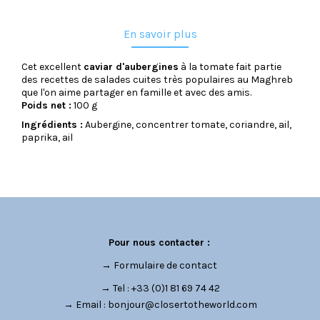
En savoir plus
Cet excellent
caviar d'aubergines
à la tomate fait partie
des recettes de salades cuites très populaires au Maghreb
que l'on aime partager en famille et avec des amis.
Poids net :
100 g
Ingrédients :
Aubergine, concentrer tomate, coriandre, ail,
paprika, ail
Pour nous contacter :
→
Formulaire de contact
→ Tel : +33 (0)1 81 69 74 42
→ Email :
bonjour@closertotheworld.com