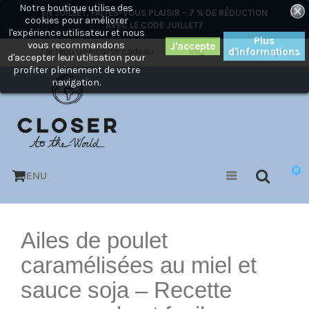
Notre boutique utilise des
×
EN JUILLET, FAITES-VOUS PLAISIR – 7 % DE RÉDUCTION
cookies pour améliorer
AVEC LE CODE
JUILLET7
l'expérience utilisateur et nous
Plus
vous recommandons
J'ai reçu une carte cadeau
d'informations
Mon compte
Blog
d'accepter leur utilisation pour
profiter pleinement de votre
navigation.
0
MENU
Ailes de poulet
caramélisées au miel et
sauce soja – Recette