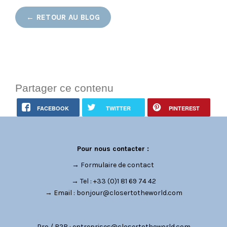
← RETOUR AU BLOG
Partager ce contenu
FACEBOOK
TWITTER
PINTEREST
Pour nous contacter :
→
Formulaire de contact
→ Tel : +33 (0)1 81 69 74 42
→ Email :
bonjour@closertotheworld.com
Pro / B2B :
entreprises@closertotheworld.com