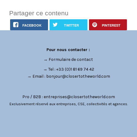
Partager ce contenu
FACEBOOK
TWITTER
PINTEREST
Pour nous contacter :
→
Formulaire de contact
→ Tel : +33 (0)1 81 69 74 42
→ Email :
bonjour@closertotheworld.com
Pro / B2B :
entreprises@closertotheworld.com
Exclusivement réservé aux entreprises, CSE, collectivités et agences.
CATÉGORIES
NOUS SUIVRE