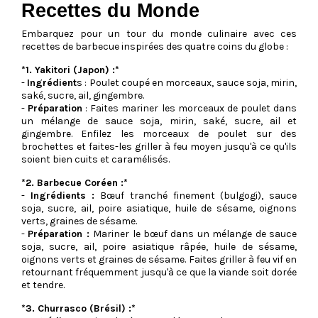
Recettes du Monde
Embarquez pour un tour du monde culinaire avec ces
recettes de barbecue inspirées des quatre coins du globe :
*1. Yakitori (Japon) :*
-
Ingrédient
s : Poulet coupé en morceaux, sauce soja, mirin,
saké, sucre, ail, gingembre.
-
Préparation
: Faites mariner les morceaux de poulet dans
un mélange de sauce soja, mirin, saké, sucre, ail et
gingembre. Enfilez les morceaux de poulet sur des
brochettes et faites-les griller à feu moyen jusqu'à ce qu'ils
soient bien cuits et caramélisés.
*2. Barbecue Coréen :*
-
Ingrédients :
Bœuf tranché finement (bulgogi), sauce
soja, sucre, ail, poire asiatique, huile de sésame, oignons
verts, graines de sésame.
-
Préparation :
Mariner le bœuf dans un mélange de sauce
soja, sucre, ail, poire asiatique râpée, huile de sésame,
oignons verts et graines de sésame. Faites griller à feu vif en
retournant fréquemment jusqu'à ce que la viande soit dorée
et tendre.
*3. Churrasco (Brésil) :*