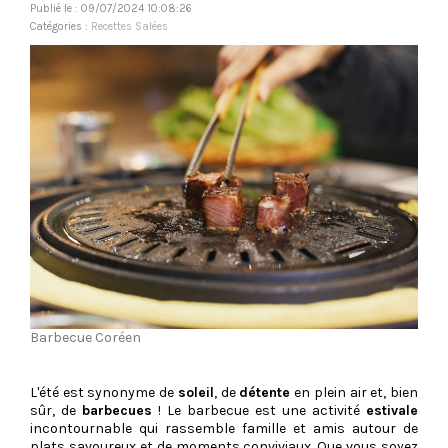
Publié le : 09/07/2024 10:08:26
Catégories :
Recettes Salées
Barbecue Coréen
L'été est synonyme de
soleil
, de
détente
en plein air et, bien
sûr, de
barbecues
! Le barbecue est une activité
estivale
incontournable qui rassemble famille et amis autour de
plats savoureux et de moments conviviaux. Que vous soyez