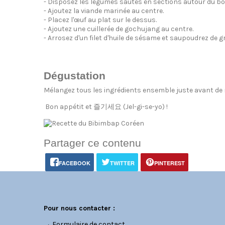
- Disposez les légumes sautés en sections autour du bol 
- Ajoutez la viande marinée au centre.
- Placez l'œuf au plat sur le dessus.
- Ajoutez une cuillerée de gochujang au centre.
- Arrosez d'un filet d'huile de sésame et saupoudrez de 
Dégustation
Mélangez tous les ingrédients ensemble juste avant de m
Bon appétit et 즐기세요 (Jel-gi-se-yo) !
Partager ce contenu
FACEBOOK
TWITTER
PINTEREST
C
Pour nous contacter :
→
Formulaire de contact