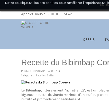
Notre boutique utilise des cookies pour améliorer l'expérience ut
EN JU
Appelez-nous au :
01 81 69 74 42
OFFRIR
S'
Recette du Bibimbap Co
Publié le : 02/08/2024 10:07:56
Catégories :
Recettes Salées
Le
Bibimbap
, littéralement "riz mélangé", est un plat
légumes sautés, de viande marinée, d'un œuf au plat et d
nutritif et profondément satisfaisant.