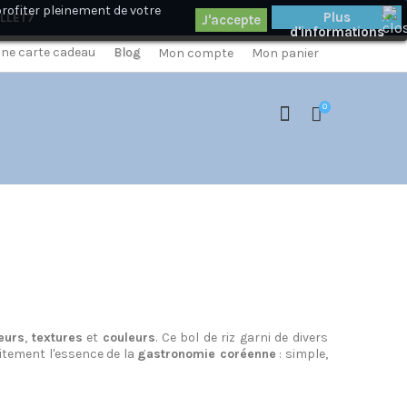
profiter pleinement de votre
×
Plus
ILLET7
d'informations
 une carte cadeau
Blog
Mon compte
Mon panier
0
eurs
,
textures
et
couleurs
. Ce bol de riz garni de divers
aitement l'essence de la
gastronomie coréenne
: simple,