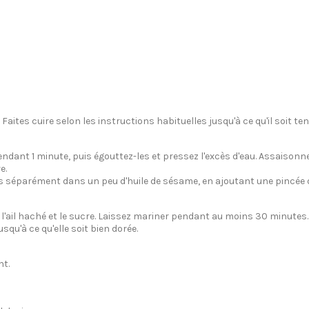
ire. Faites cuire selon les instructions habituelles jusqu'à ce qu'il soit t
endant 1 minute, puis égouttez-les et pressez l'excès d'eau. Assaisonne
e.
ns séparément dans un peu d'huile de sésame, en ajoutant une pincée 
, l'ail haché et le sucre. Laissez mariner pendant au moins 30 minutes.
squ'à ce qu'elle soit bien dorée.
nt.