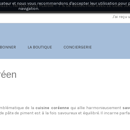
ilisateur et nous vous recommandons d'accepter leur utilisation pour 
ILLET, FAITES-VOUS PLAISIR – 7 % DE RÉDUCTION AVEC LE CODE
JU
navigation.
J'ai reçu
ABONNER
LA BOUTIQUE
CONCIERGERIE
réen
 emblématique de la
cuisine coréenne
qui allie harmonieusement
sav
e pâte de piment est à la fois savoureux et équilibré. Il incarne parf