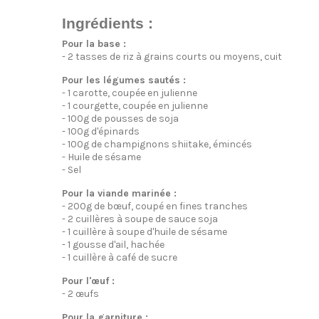
Ingrédients :
Pour la base :
- 2 tasses de riz à grains courts ou moyens, cuit
Pour les légumes sautés :
- 1 carotte, coupée en julienne
- 1 courgette, coupée en julienne
- 100g de pousses de soja
- 100g d'épinards
- 100g de champignons shiitake, émincés
- Huile de sésame
- Sel
Pour la viande marinée :
- 200g de bœuf, coupé en fines tranches
- 2 cuillères à soupe de sauce soja
- 1 cuillère à soupe d'huile de sésame
- 1 gousse d'ail, hachée
- 1 cuillère à café de sucre
Pour l'œuf :
- 2 œufs
Pour la garniture :